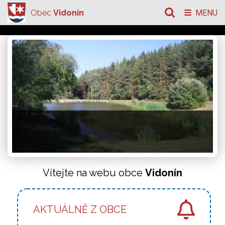
Obec
Vidonín
MENU
Vítejte na webu obce
Vidonín
Bio centrum Na Loučkách
AKTUÁLNĚ Z OBCE