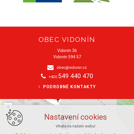
OBEC VIDONÍN
Vidonín 36
Vidonín 594 57
obec@vidonin.cz
549 440 470
+420
PODROBNÉ KONTAKTY
+
−
Nastavení cookies
Vítejte na našem webu!