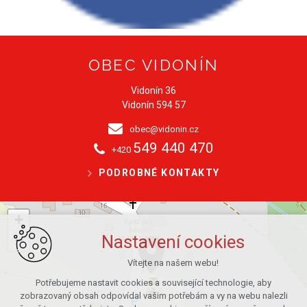
OBEC VIDONÍN
Vidonín 36
Vidonín 594 57
obec@vidonin.cz
549 440 470
+420
PODROBNÉ KONTAKTY
+
−
Nastavení cookies
Vítejte na našem webu!
Potřebujeme nastavit cookies a související technologie, aby
zobrazovaný obsah odpovídal vašim potřebám a vy na webu nalezli