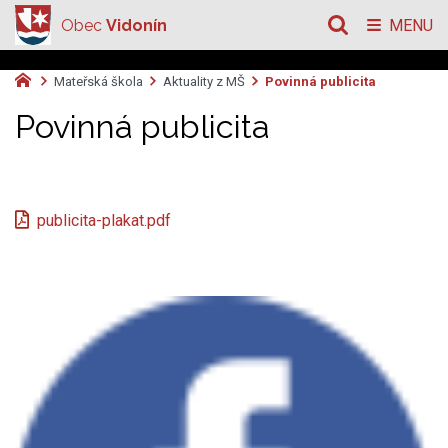
Obec
Vidonín
MENU
Mateřská škola
Aktuality z MŠ
Povinná publicita
Povinná publicita
publicita-plakat.pdf