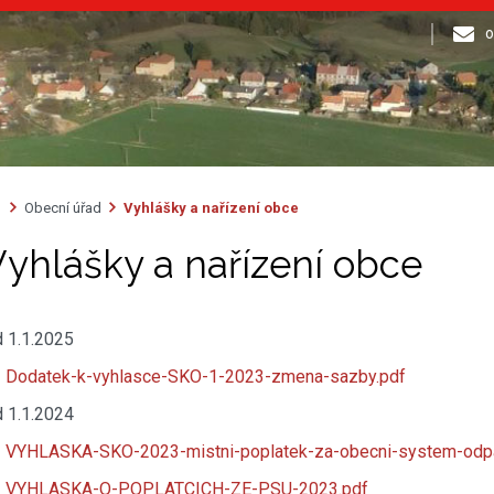
o
Obecní úřad
Vyhlášky a nařízení obce
yhlášky a nařízení obce
 1.1.2025
Dodatek-k-vyhlasce-SKO-1-2023-zmena-sazby.pdf
 1.1.2024
VYHLASKA-SKO-2023-mistni-poplatek-za-obecni-system-odpa
VYHLASKA-O-POPLATCICH-ZE-PSU-2023.pdf