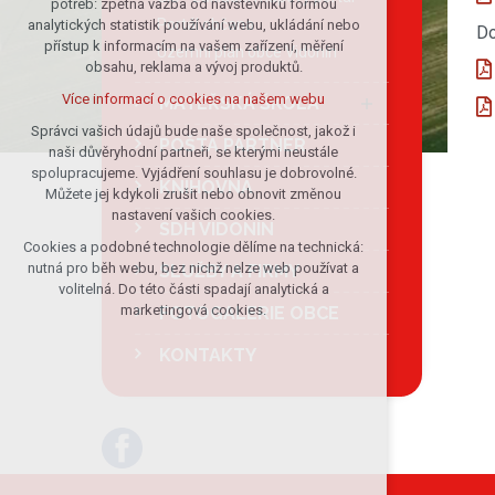
potřeb: zpětná vazba od návštěvníků formou
Portál občana
analytických statistik používání webu, ukládání nebo
udržení kontextu stránek (session):
Do
přístup k informacím na vašem zařízení, měření
případná přihlášení, volby jazyka, apod.
Územní plán obce Vidonín
obsahu, reklama a vývoj produktů.
Volitelná cookies
Více informací o cookies na našem webu
MATEŘSKÁ ŠKOLA
analytická pro anonymizované
vyhodnocení návštěvnosti
Správci vašich údajů bude naše společnost, jakož i
POŠTA PARTNER
naši důvěryhodní partneři, se kterými neustále
marketingová cookies (Google)
spolupracujeme. Vyjádření souhlasu je dobrovolné.
KNIHOVNA
Více informací o cookies na našem webu
Můžete jej kdykoli zrušit nebo obnovit změnou
nastavení vašich cookies.
SDH VIDONÍN
Cookies a podobné technologie dělíme na technická:
Přijmout všechny cookies
nutná pro běh webu, bez nichž nelze web používat a
SLUŽBY A FIRMY
volitelná. Do této části spadají analytická a
Odmítnout vše
marketingová cookies.
FOTOGALERIE OBCE
KONTAKTY