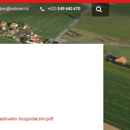
bec@vidonin.cz
+420
549 440 470
doveho-hospodarstvi.pdf