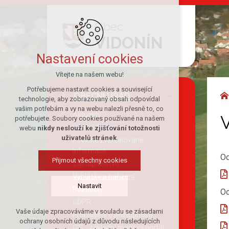
Obec
VIDONÍN
Nastavení cookies
Vítejte na našem webu!
Potřebujeme nastavit cookies a související
OBECNÍ ÚŘAD
technologie, aby zobrazovaný obsah odpovídal
vašim potřebám a vy na webu nalezli přesně to, co
Aktuality
V
potřebujete. Soubory cookies používané na našem
Úřední deska
webu
nikdy neslouží ke zjišťování totožnosti
uživatelů stránek
.
Povinně zveřejňované
informace
Od
Přijmout všechny cookies
Zastupitelstvo
Vyhlášky a nařízení
Nastavit
Rozpočty
Od
GDPR
Vaše údaje zpracováváme v souladu se zásadami
Prohlášení o přístupnosti
Technická cookies
ochrany osobních údajů z důvodu následujících
GIS - základní mapový portál
nutná pro provozování webu