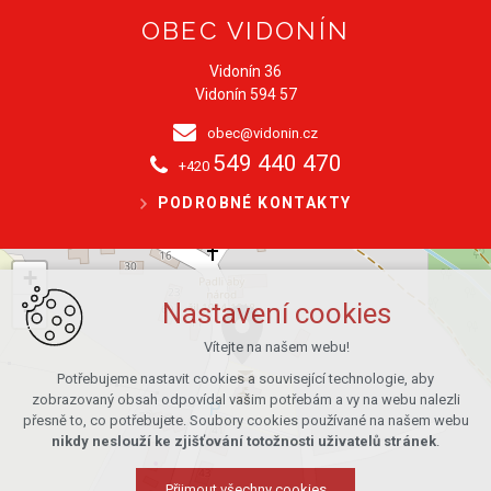
OBEC VIDONÍN
Vidonín 36
Vidonín 594 57
obec@vidonin.cz
549 440 470
+420
PODROBNÉ KONTAKTY
+
−
Nastavení cookies
Vítejte na našem webu!
Potřebujeme nastavit cookies a související technologie, aby
zobrazovaný obsah odpovídal vašim potřebám a vy na webu nalezli
přesně to, co potřebujete. Soubory cookies používané na našem webu
nikdy neslouží ke zjišťování totožnosti uživatelů stránek
.
Přijmout všechny cookies