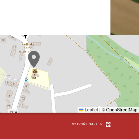
Leaflet
|
© OpenStreetMap
VYTVOŘIL XART.CZ