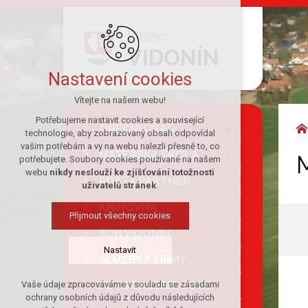
Obec
VIDONÍN
Nastavení cookies
Vítejte na našem webu!
Potřebujeme nastavit cookies a související
OBECNÍ ÚŘAD
technologie, aby zobrazovaný obsah odpovídal
vašim potřebám a vy na webu nalezli přesně to, co
MATEŘSKÁ ŠKOLA
potřebujete. Soubory cookies používané na našem
webu
nikdy neslouží ke zjišťování totožnosti
POŠTA PARTNER
uživatelů stránek
.
KNIHOVNA
Přijmout všechny cookies
SDH VIDONÍN
Nastavit
SLUŽBY A FIRMY
FOTOGALERIE OBCE
Vaše údaje zpracováváme v souladu se zásadami
Technická cookies
ochrany osobních údajů z důvodu následujících
nutná pro provozování webu