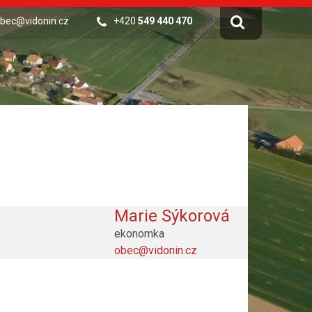
bec@vidonin.cz
+420
549 440 470
Marie Sýkorová
ekonomka
obec@vidonin.cz