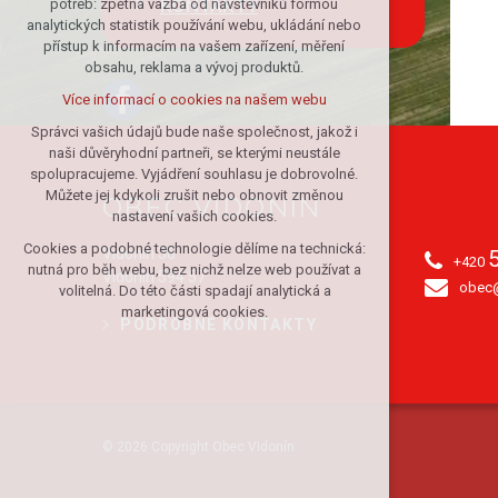
KONTAKTY
potřeb: zpětná vazba od návštěvníků formou
analytických statistik používání webu, ukládání nebo
udržení kontextu stránek (session):
přístup k informacím na vašem zařízení, měření
případná přihlášení, volby jazyka, apod.
obsahu, reklama a vývoj produktů.
Volitelná cookies
Více informací o cookies na našem webu
analytická pro anonymizované
vyhodnocení návštěvnosti
Správci vašich údajů bude naše společnost, jakož i
naši důvěryhodní partneři, se kterými neustále
marketingová cookies (Google)
spolupracujeme. Vyjádření souhlasu je dobrovolné.
Více informací o cookies na našem webu
Můžete jej kdykoli zrušit nebo obnovit změnou
OBEC VIDONÍN
nastavení vašich cookies.
Cookies a podobné technologie dělíme na technická:
Přijmout všechny cookies
Vidonín 36
+420
nutná pro běh webu, bez nichž nelze web používat a
Vidonín 594 57
obec@
volitelná. Do této části spadají analytická a
Odmítnout vše
marketingová cookies.
PODROBNÉ KONTAKTY
© 2026 Copyright Obec Vidonín