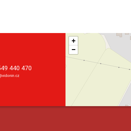
+
−
549 440 470
vidonin.cz