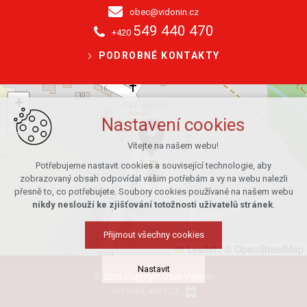
obec@vidonin.cz
549 440 470
+420
PODROBNÉ KONTAKTY
+
−
Nastavení cookies
Vítejte na našem webu!
Potřebujeme nastavit cookies a související technologie, aby
zobrazovaný obsah odpovídal vašim potřebám a vy na webu nalezli
přesně to, co potřebujete. Soubory cookies používané na našem webu
nikdy neslouží ke zjišťování totožnosti uživatelů stránek
.
Přijmout všechny cookies
Leaflet
|
© OpenStreetMap
Nastavit
© 2026 Copyright Obec Vidonín
VYTVOŘIL XART.CZ