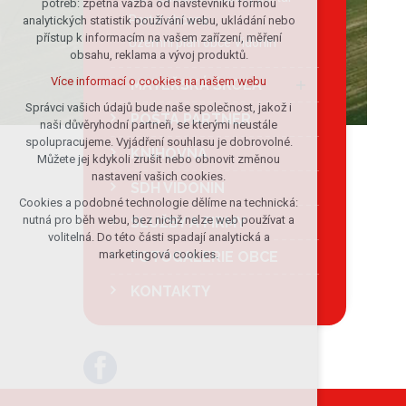
potřeb: zpětná vazba od návštěvníků formou
Portál občana
analytických statistik používání webu, ukládání nebo
udržení kontextu stránek (session):
přístup k informacím na vašem zařízení, měření
případná přihlášení, volby jazyka, apod.
Územní plán obce Vidonín
obsahu, reklama a vývoj produktů.
Volitelná cookies
Více informací o cookies na našem webu
MATEŘSKÁ ŠKOLA
analytická pro anonymizované
vyhodnocení návštěvnosti
Správci vašich údajů bude naše společnost, jakož i
POŠTA PARTNER
naši důvěryhodní partneři, se kterými neustále
marketingová cookies (Google)
spolupracujeme. Vyjádření souhlasu je dobrovolné.
KNIHOVNA
Více informací o cookies na našem webu
Můžete jej kdykoli zrušit nebo obnovit změnou
nastavení vašich cookies.
SDH VIDONÍN
Cookies a podobné technologie dělíme na technická:
Přijmout všechny cookies
nutná pro běh webu, bez nichž nelze web používat a
SLUŽBY A FIRMY
volitelná. Do této části spadají analytická a
Odmítnout vše
marketingová cookies.
FOTOGALERIE OBCE
KONTAKTY