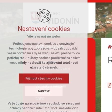
Obec
VIDONÍN
Nastavení cookies
Vítejte na našem webu!
Potřebujeme nastavit cookies a související
OBECNÍ ÚŘAD
technologie, aby zobrazovaný obsah odpovídal
vašim potřebám a vy na webu nalezli přesně to, co
Aktuality
R
potřebujete. Soubory cookies používané na našem
Úřední deska
webu
nikdy neslouží ke zjišťování totožnosti
uživatelů stránek
.
Povinně zveřejňované
informace
Přijmout všechny cookies
Zastupitelstvo
Vyhlášky a nařízení
Nastavit
Rozpočty
GDPR
Vaše údaje zpracováváme v souladu se zásadami
Prohlášení o přístupnosti
Technická cookies
ochrany osobních údajů z důvodu následujících
GIS - základní mapový portál
nutná pro provozování webu