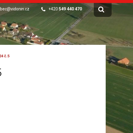
bec@vidonin.cz
+420
549 440 470
4 č.5
5