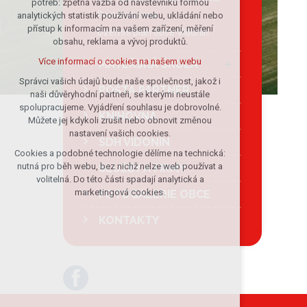
potřeb: zpětná vazba od návštěvníků formou
Portál občana
analytických statistik používání webu, ukládání nebo
udržení kontextu stránek (session):
přístup k informacím na vašem zařízení, měření
případná přihlášení, volby jazyka, apod.
Územní plán obce Vidonín
obsahu, reklama a vývoj produktů.
Volitelná cookies
Více informací o cookies na našem webu
MATEŘSKÁ ŠKOLA
analytická pro anonymizované
vyhodnocení návštěvnosti
Správci vašich údajů bude naše společnost, jakož i
POŠTA PARTNER
naši důvěryhodní partneři, se kterými neustále
marketingová cookies (Google)
spolupracujeme. Vyjádření souhlasu je dobrovolné.
KNIHOVNA
Více informací o cookies na našem webu
Můžete jej kdykoli zrušit nebo obnovit změnou
nastavení vašich cookies.
SDH VIDONÍN
Cookies a podobné technologie dělíme na technická:
Přijmout všechny cookies
nutná pro běh webu, bez nichž nelze web používat a
SLUŽBY A FIRMY
volitelná. Do této části spadají analytická a
Odmítnout vše
marketingová cookies.
FOTOGALERIE OBCE
KONTAKTY