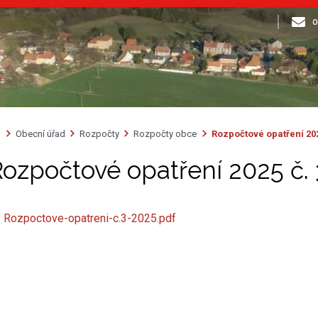
o
Obecní úřad
Rozpočty
Rozpočty obce
Rozpočtové opatření 202
ozpočtové opatření 2025 č. 
Rozpoctove-opatreni-c.3-2025.pdf