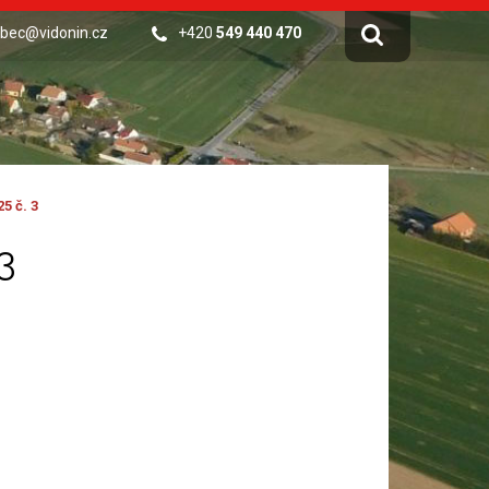
bec@vidonin.cz
+420
549 440 470
5 č. 3
3