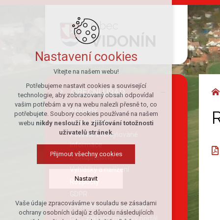
Obec
VIDONÍN
Nastavení cookies
Vítejte na našem webu!
Potřebujeme nastavit cookies a související
OBECNÍ ÚŘAD
technologie, aby zobrazovaný obsah odpovídal
vašim potřebám a vy na webu nalezli přesně to, co
Aktuality
R
potřebujete. Soubory cookies používané na našem
Úřední deska
webu
nikdy neslouží ke zjišťování totožnosti
uživatelů stránek
.
Povinně zveřejňované
informace
Přijmout všechny cookies
Zastupitelstvo
Vyhlášky a nařízení
Nastavit
Rozpočty
GDPR
Vaše údaje zpracováváme v souladu se zásadami
Prohlášení o přístupnosti
Technická cookies
ochrany osobních údajů z důvodu následujících
GIS - základní mapový portál
nutná pro provozování webu