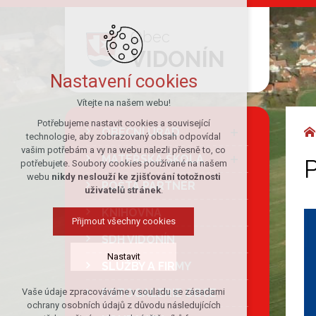
Obec
VIDONÍN
Nastavení cookies
Vítejte na našem webu!
Potřebujeme nastavit cookies a související
OBECNÍ ÚŘAD
technologie, aby zobrazovaný obsah odpovídal
vašim potřebám a vy na webu nalezli přesně to, co
MATEŘSKÁ ŠKOLA
P
potřebujete. Soubory cookies používané na našem
webu
nikdy neslouží ke zjišťování totožnosti
POŠTA PARTNER
uživatelů stránek
.
KNIHOVNA
Přijmout všechny cookies
SDH VIDONÍN
Nastavit
SLUŽBY A FIRMY
FOTOGALERIE OBCE
Vaše údaje zpracováváme v souladu se zásadami
Technická cookies
ochrany osobních údajů z důvodu následujících
nutná pro provozování webu