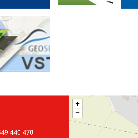
+
−
549 440 470