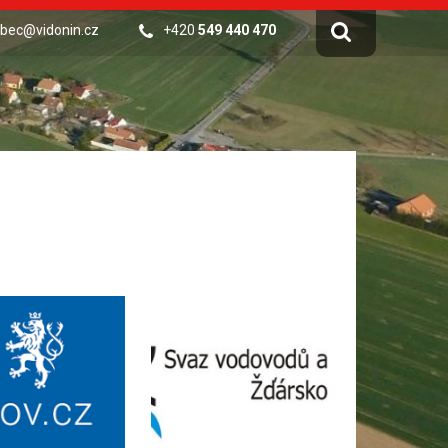
bec@vidonin.cz
+420
549 440 470