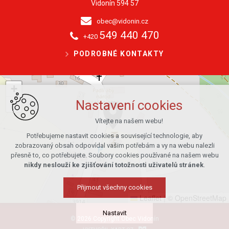
Vidonín 594 57
obec@vidonin.cz
549 440 470
+420
PODROBNÉ KONTAKTY
+
−
Nastavení cookies
Vítejte na našem webu!
Potřebujeme nastavit cookies a související technologie, aby
zobrazovaný obsah odpovídal vašim potřebám a vy na webu nalezli
přesně to, co potřebujete. Soubory cookies používané na našem webu
nikdy neslouží ke zjišťování totožnosti uživatelů stránek
.
Přijmout všechny cookies
Leaflet
|
© OpenStreetMap
Nastavit
© 2026 Copyright Obec Vidonín