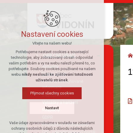
Obec
VIDONÍN
Nastavení cookies
Vítejte na našem webu!
Potřebujeme nastavit cookies a související
OBECNÍ ÚŘAD
technologie, aby zobrazovaný obsah odpovídal
vašim potřebám a vy na webu nalezli přesně to, co
Aktuality
1
potřebujete. Soubory cookies používané na našem
Úřední deska
webu
nikdy neslouží ke zjišťování totožnosti
uživatelů stránek
.
Povinně zveřejňované
informace
Přijmout všechny cookies
Zastupitelstvo
Vyhlášky a nařízení
Nastavit
Rozpočty
GDPR
Vaše údaje zpracováváme v souladu se zásadami
Prohlášení o přístupnosti
Technická cookies
ochrany osobních údajů z důvodu následujících
GIS - základní mapový portál
nutná pro provozování webu