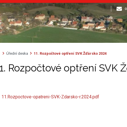
o
Úřední deska
11. Rozpočtové optření SVK Žďársko 2024
1. Rozpočtové optření SVK 
11.Rozpoctove-opatreni-SVK-Zdarsko-r.2024.pdf