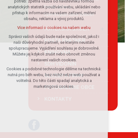
potřeb: zpětná vazba od návštěvníků formou
Portál občana
analytických statistik používání webu, ukládání nebo
udržení kontextu stránek (session):
přístup k informacím na vašem zařízení, měření
případná přihlášení, volby jazyka, apod.
Územní plán obce Vidonín
obsahu, reklama a vývoj produktů.
Volitelná cookies
Více informací o cookies na našem webu
MATEŘSKÁ ŠKOLA
analytická pro anonymizované
vyhodnocení návštěvnosti
Správci vašich údajů bude naše společnost, jakož i
POŠTA PARTNER
naši důvěryhodní partneři, se kterými neustále
marketingová cookies (Google)
spolupracujeme. Vyjádření souhlasu je dobrovolné.
KNIHOVNA
Více informací o cookies na našem webu
Můžete jej kdykoli zrušit nebo obnovit změnou
nastavení vašich cookies.
SDH VIDONÍN
Cookies a podobné technologie dělíme na technická:
Přijmout všechny cookies
nutná pro běh webu, bez nichž nelze web používat a
SLUŽBY A FIRMY
volitelná. Do této části spadají analytická a
Odmítnout vše
marketingová cookies.
FOTOGALERIE OBCE
KONTAKTY