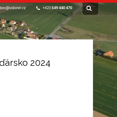
bec@vidonin.cz
+420
549 440 470
Žďársko 2024