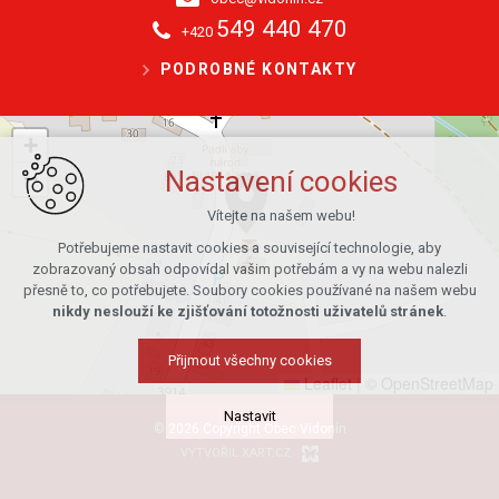
549 440 470
+420
PODROBNÉ KONTAKTY
+
−
Nastavení cookies
Vítejte na našem webu!
Potřebujeme nastavit cookies a související technologie, aby
zobrazovaný obsah odpovídal vašim potřebám a vy na webu nalezli
přesně to, co potřebujete. Soubory cookies používané na našem webu
nikdy neslouží ke zjišťování totožnosti uživatelů stránek
.
Přijmout všechny cookies
Leaflet
|
© OpenStreetMap
Nastavit
© 2026 Copyright Obec Vidonín
VYTVOŘIL XART.CZ
Technická cookies