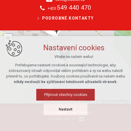
549 440 470
+420
PODROBNÉ KONTAKTY
+
−
Nastavení cookies
Vítejte na našem webu!
Potřebujeme nastavit cookies a související technologie, aby
zobrazovaný obsah odpovídal vašim potřebám a vy na webu nalezli
přesně to, co potřebujete. Soubory cookies používané na našem webu
nikdy neslouží ke zjišťování totožnosti uživatelů stránek
.
Přijmout všechny cookies
Leaflet
|
© OpenStreetMap
Nastavit
© 2026 Copyright Obec Vidonín
VYTVOŘIL XART.CZ
Technická cookies