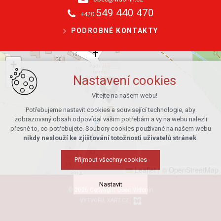
549 440 470
+420
PODROBNÉ KONTAKTY
+
−
Nastavení cookies
Vítejte na našem webu!
Potřebujeme nastavit cookies a související technologie, aby
zobrazovaný obsah odpovídal vašim potřebám a vy na webu nalezli
přesně to, co potřebujete. Soubory cookies používané na našem webu
nikdy neslouží ke zjišťování totožnosti uživatelů stránek
.
Přijmout všechny cookies
Leaflet
|
© OpenStreetMap
Nastavit
© 2026 Copyright Obec Vidonín
VYTVOŘIL XART.CZ
Technická cookies