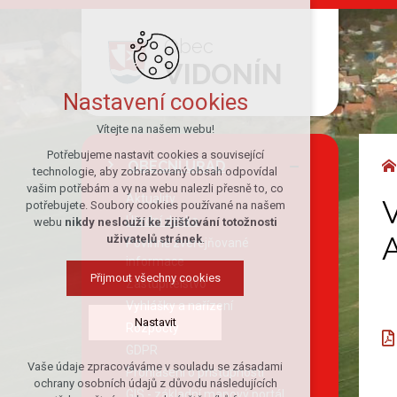
Obec
VIDONÍN
Nastavení cookies
Vítejte na našem webu!
Potřebujeme nastavit cookies a související
OBECNÍ ÚŘAD
technologie, aby zobrazovaný obsah odpovídal
vašim potřebám a vy na webu nalezli přesně to, co
Aktuality
potřebujete. Soubory cookies používané na našem
Úřední deska
webu
nikdy neslouží ke zjišťování totožnosti
A
uživatelů stránek
.
Povinně zveřejňované
informace
Přijmout všechny cookies
Zastupitelstvo
Vyhlášky a nařízení
Nastavit
Rozpočty
GDPR
Vaše údaje zpracováváme v souladu se zásadami
Prohlášení o přístupnosti
Technická cookies
ochrany osobních údajů z důvodu následujících
GIS - základní mapový portál
nutná pro provozování webu