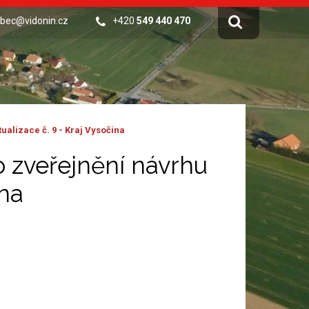
bec@vidonin.cz
+420
549 440 470
alizace č. 9 - Kraj Vysočina
 zveřejnění návrhu
ina