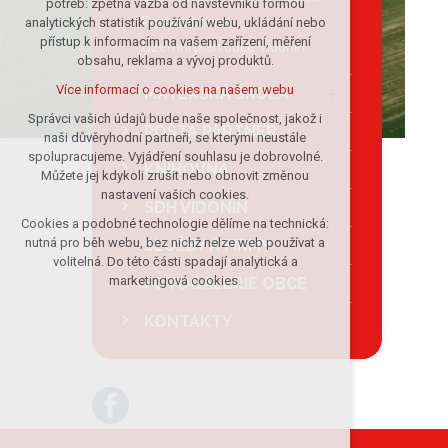
potřeb: zpětná vazba od návštěvníků formou
Portál občana
analytických statistik používání webu, ukládání nebo
udržení kontextu stránek (session):
přístup k informacím na vašem zařízení, měření
případná přihlášení, volby jazyka, apod.
Územní plán obce Vidonín
obsahu, reklama a vývoj produktů.
Volitelná cookies
Více informací o cookies na našem webu
MATEŘSKÁ ŠKOLA
analytická pro anonymizované
vyhodnocení návštěvnosti
Správci vašich údajů bude naše společnost, jakož i
POŠTA PARTNER
naši důvěryhodní partneři, se kterými neustále
marketingová cookies (Google)
spolupracujeme. Vyjádření souhlasu je dobrovolné.
KNIHOVNA
Více informací o cookies na našem webu
Můžete jej kdykoli zrušit nebo obnovit změnou
nastavení vašich cookies.
SDH VIDONÍN
Cookies a podobné technologie dělíme na technická:
Přijmout všechny cookies
nutná pro běh webu, bez nichž nelze web používat a
SLUŽBY A FIRMY
volitelná. Do této části spadají analytická a
Odmítnout vše
marketingová cookies.
FOTOGALERIE OBCE
KONTAKTY