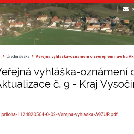
o
Úřední deska
Veřejná vyhláška-oznámení o zveřejnění návrhu Aktu
Veřejná vyhláška-oznámení o
ktualizace č. 9 - Kraj Vysoč
priloha-1124820564-0-02-Verejna-vyhlaska-A9ZUR.pdf