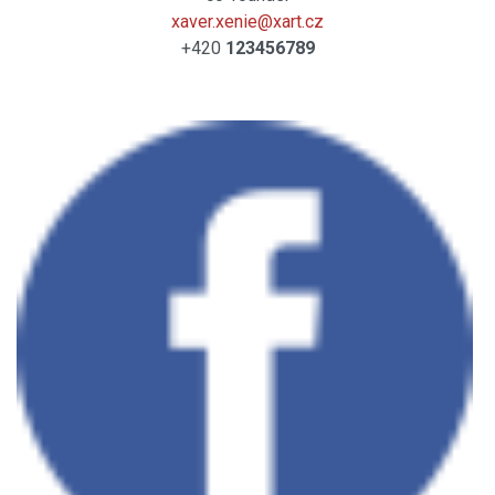
xaver.xenie@xart.cz
+420
123456789