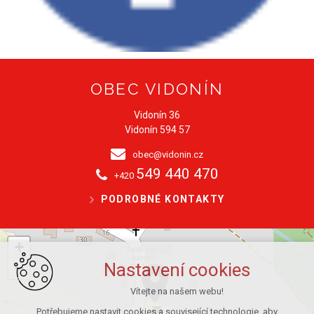
OBEC VIDONÍN
Vidonín 36
Vidonín 594 57
obec@vidonin.cz
549 440 470
+420
PODROBNÉ KONTAKTY
+
−
Nastavení cookies
Vítejte na našem webu!
Potřebujeme nastavit cookies a související technologie, aby